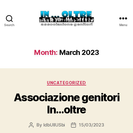
Search
Menu
Associazione
genitori
In...oltre
Month:
March 2023
Categories
UNCATEGORIZED
Associazione genitori
In…oltre
By
ldbUllUSbi
15/03/2023
Post
Post
author
date